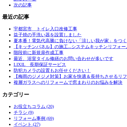
次の記事
最近の記事
宇都宮市 トイレ入口改修工事
益子焼の手洗い器を設置しました
夏本番！電気代高騰に負けない「涼しい我が家」をつく
【キッチンパネル】の施工...システムキッチンリフォー
階段前に新規扉作成工事
最近、浴室タイル修繕のお問い合わせが多いです
LIXIL 長期保証サービス
防犯カメラの設置もお任せください！
【梅雨のジメジメ対策】お家を快適＆長持ちさせるリフ
複層ガラスへのリフォームで窓まわりのお悩みを解決
カテゴリー
お役立ちコラム (20)
チラシ (9)
リフォーム事例 (69)
イベント (27)