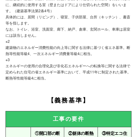
に、継続的に使用する室（壁またはドアにより仕切られた空間）をいいま
す。（建築基準法第2条4号）
具体的には、居間（リビング）、寝室、子供部屋、台所（キッチン）、書斎
等を指します。
なお、トイレ、浴室、洗面室、廊下、納戸、倉庫、玄関ホール、車庫は居室
には該当しません。
※2
建築物のエネルギー消費性能の向上等に関する法律に基づく省エネ基準。断
熱等性能等級4、一次エネルギー消費量等級4に相当。
※3
エネルギーの使用の合理化及び非化石エネルギーへの転換等に関する法律で
定められた住宅の省エネルギー基準において、平成11年に制定された基準。
断熱等性能等級4に相当。
【義務基準】
工事の要件
①開口部の断
②躯体の断熱
③特定エコ住