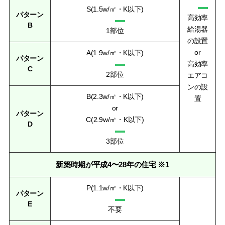
S(1.5w/㎡・K以下)
パターン
高効率
B
給湯器
1部位
の設置
or
A(1.9w/㎡・K以下)
パターン
高効率
C
2部位
エアコ
ンの設
B(2.3w/㎡・K以下)
置
or
パターン
C(2.9w/㎡・K以下)
D
3部位
新築時期が平成4〜28年の住宅 ※1
P(1.1w/㎡・K以下)
パターン
E
不要