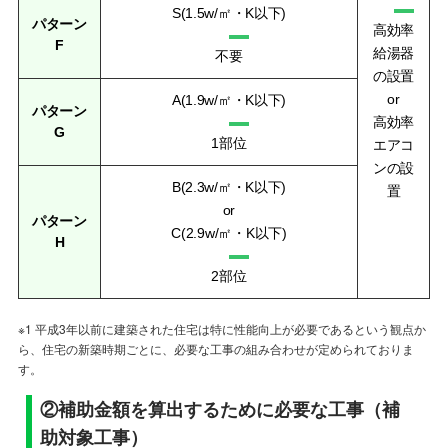
S(1.5w/㎡・K以下)
パターン
高効率
F
給湯器
不要
の設置
or
A(1.9w/㎡・K以下)
パターン
高効率
G
1部位
エアコ
ンの設
B(2.3w/㎡・K以下)
置
or
パターン
C(2.9w/㎡・K以下)
H
2部位
※1 平成3年以前に建築された住宅は特に性能向上が必要であるという観点か
ら、住宅の新築時期ごとに、必要な工事の組み合わせが定められておりま
す。
②補助金額を算出するために必要な工事（補
助対象工事）