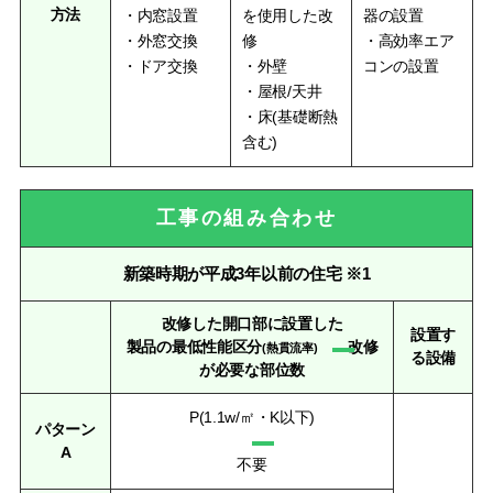
方法
・内窓設置
を使用した改
器の設置
・外窓交換
修
・高効率エア
・ドア交換
・外壁
コンの設置
・屋根/天井
・床(基礎断熱
含む)
工事の組み合わせ
新築時期が平成3年以前の住宅 ※1
改修した開口部に設置した
設置す
製品の最低性能区分
改修
(熱貫流率)
る設備
が必要な部位数
P(1.1w/㎡・K以下)
パターン
A
不要