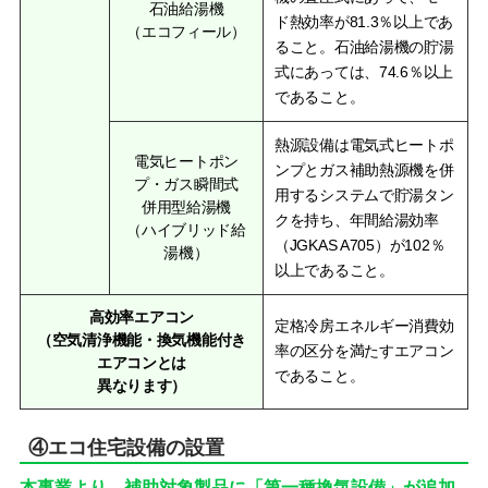
石油給湯機
ド熱効率が81.3％以上であ
（エコフィール）
ること。石油給湯機の貯湯
式にあっては、74.6％以上
であること。
熱源設備は電気式ヒートポ
電気ヒートポン
ンプとガス補助熱源機を併
プ・ガス瞬間式
用するシステムで貯湯タン
併用型給湯機
クを持ち、年間給湯効率
（ハイブリッド給
（JGKAS A705）が102％
湯機）
以上であること。
高効率エアコン
定格冷房エネルギー消費効
（空気清浄機能・換気機能付き
率の区分を満たすエアコン
エアコンとは
であること。
異なります）
④エコ住宅設備の設置
本事業より、補助対象製品に「第一種換気設備」が追加