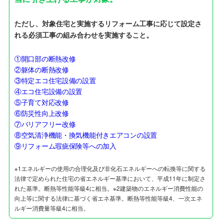
ただし、対象住宅と実施するリフォーム工事に応じて設定さ
れる必須工事の組み合わせを実施すること。
①開口部の断熱改修
②躯体の断熱改修
③特定エコ住宅設備の設置
④エコ住宅設備の設置
⑤子育て対応改修
⑥防災性向上改修
⑦バリアフリー改修
⑧空気清浄機能・換気機能付きエアコンの設置
⑨リフォーム瑕疵保険等への加入
※1エネルギーの使用の合理化及び非化石エネルギーへの転換等に関する
法律で定められた住宅の省エネルギー基準において、平成11年に制定さ
れた基準。断熱等性能等級4に相当。※2建築物のエネルギー消費性能の
向上等に関する法律に基づく省エネ基準。断熱等性能等級4、一次エネ
ルギー消費量等級4に相当。