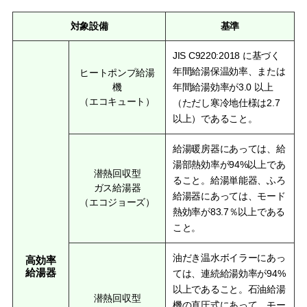
対象設備
基準
JIS C9220:2018 に基づく
年間給湯保温効率、または
ヒートポンプ給湯
機
年間給湯効率が3.0 以上
（エコキュート）
（ただし寒冷地仕様は2.7
以上）であること。
給湯暖房器にあっては、給
湯部熱効率が94%以上であ
潜熱回収型
ること。給湯単能器、ふろ
ガス給湯器
給湯器にあっては、モード
（エコジョーズ）
熱効率が83.7％以上である
こと。
油だき温水ボイラーにあっ
高効率
給湯器
ては、連続給湯効率が94%
以上であること。石油給湯
潜熱回収型
機の直圧式にあって、モー