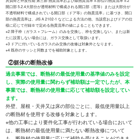
房負荷と外皮性能 第三節 熱貫流率および線熱貫流率 5.部位の熱貫流率 5.2
開口部 5.2.4大部分が透明材料で構成される開口部（窓等）または大部分が
不透明材料で構成されている開口部（ドア等）の熱貫流率」に基づき、開口
部の熱貫流率は、JIS A 2102-1 などによる方法の他、当該窓およびドアの仕
様に応じて付録Ｂで定める熱貫流率の値によることもできます。
※2 障子枠（ガラス＋フレーム）のみを交換し、枠を交換しない、または新
たに設置しない場合には、ガラス交換として取扱います。
※3 ドアに付いているガラスのみ交換の改修は対象外となります。
※4 既存のサッシと同数までを補助対象とします。
②躯体の断熱改修
過去事業では、断熱材の最低使用量の基準値のみを設定
し、実際の使用量に関わらず補助額は一定でしたが、本
事業では、断熱材の使用量に応じて補助額を設定してい
ます。
外壁、屋根・天井又は床の部位ごとに、最低使用量以上
の断熱材を使用する改修を対象とします。
※他の工事により要件化工事が行われている場合において
は、断熱材の最低使用量に満たない断熱改修について
も、断熱材の使用量に応じて補助を受けることができま