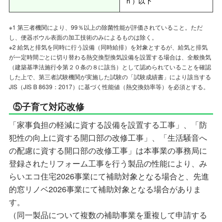
ｈ）以下
※1 第三者機関により、99％以上の除菌性能が評価されていること。ただ
し、便器ボウル表面の加工技術のみによるものは除く。
※2 給気と排気を同時に行う設備（同時給排）を対象とするが、給気と排気
が一定時間ごとに切り替わる熱交換型換気設備を設置する場合は、全般換気
（建築基準法施行令第２０条の８に該当）として認められていることを確認
した上で、第三者試験機関が実施した試験の「試験成績書」により該当する
JIS（JIS B 8639：2017）に基づく性能値（熱交換効率等）を必須とする。
⑤子育て対応改修
「家事負担の軽減に資する設備を設置する工事」、「防
犯性の向上に資する開口部の改修工事」、「生活騒音へ
の配慮に資する開口部の改修工事」は本事業の事務局に
登録されたリフォーム工事を行う製品の性能により、み
らいエコ住宅2026事業にて補助対象となる場合と、先進
的窓リノベ2026事業にて補助対象となる場合がありま
す。
（同一製品について複数の補助事業を重複して申請する