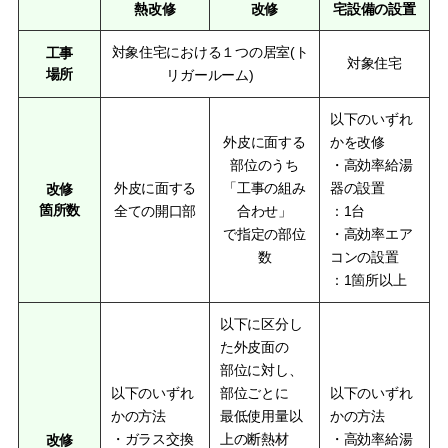
熱改修
改修
宅設備の設置
対象住宅における１つの居室(ト
工事
対象住宅
場所
リガールーム)
以下のいずれ
外皮に面する
かを改修
部位のうち
・高効率給湯
外皮に面する
「工事の組み
器の設置
改修
箇所数
全ての開口部
合わせ」
：1台
で指定の部位
・高効率エア
数
コンの設置
：1箇所以上
以下に区分し
た外皮面の
部位に対し、
以下のいずれ
部位ごとに
以下のいずれ
かの方法
最低使用量以
かの方法
・ガラス交換
上の断熱材
・高効率給湯
改修