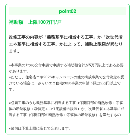
point02
補助額 上限100万円/戸
改修工事の内容が「義務基準に相当する工事」か「次世代省
エネ基準に相当する工事」かによって、補助上限額が異なり
ます。
※本事業の1つの交付申請で申請する補助額合計が5万円以上である必要
があります。
※ただし、住宅省エネ2026キャンペーンの他の構成事業で交付決定を受
けている場合は、みらいエコ住宅2026事業の申請下限は2万円以上で
す。
※必須工事のうち義務基準に相当する工事（①開口部の断熱改修＋②躯
体の断熱改修＋③特定エコ住宅設備の設置）か、次世代省エネ基準に相
当する工事（①開口部の断熱改修＋②躯体の断熱改修）を満たすもの
※締切は予算上限に応じて公表します。