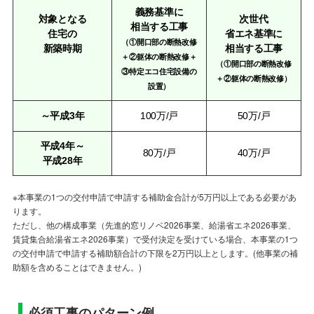
義務基準に
対象となる
次世代
相当する工事
住宅の
省エネ基準に
（①開口部の断熱改修
新築時期
相当する工事
＋②躯体の断熱改修＋
（①開口部の断熱改修
③特定エコ住宅設備の
＋②躯体の断熱改修）
設置）
～平成3年
100万/戸
50万/戸
平成4年～
80万/戸
40万/戸
平成28年
※本事業の1つの交付申請で申請する補助金合計が5万円以上である必要があ
ります。
ただし、他の構成事業（先進的窓リノベ2026事業、給湯省エネ2026事業、
賃貸集合給湯省エネ2026事業）で受付決定を受けている場合、本事業の1つ
の交付申請で申請する補助額合計の下限を2万円以上とします。(他事業の補
助額を含めることはできません。)
必須工事のパターン例