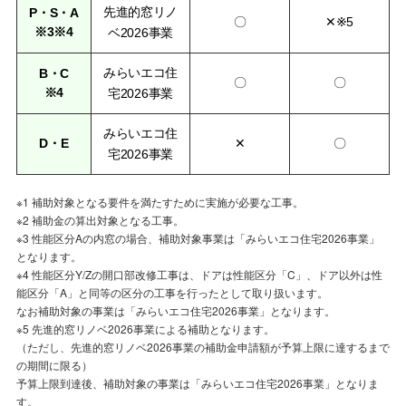
先進的窓リノ
P・S・A
〇
✕※5
※3※4
ベ2026事業
みらいエコ住
B・C
〇
〇
※4
宅2026事業
みらいエコ住
D・E
✕
〇
宅2026事業
※1 補助対象となる要件を満たすために実施が必要な工事。
※2 補助金の算出対象となる工事。
※3 性能区分Aの内窓の場合、補助対象事業は「みらいエコ住宅2026事業」
となります。
※4 性能区分Y/Zの開口部改修工事は、ドアは性能区分「C」、ドア以外は性
能区分「A」と同等の区分の工事を行ったとして取り扱います。
なお補助対象の事業は「みらいエコ住宅2026事業」となります。
※5 先進的窓リノベ2026事業による補助となります。
（ただし、先進的窓リノベ2026事業の補助金申請額が予算上限に達するまで
の期間に限る）
予算上限到達後、補助対象の事業は「みらいエコ住宅2026事業」となりま
す。