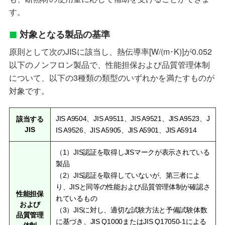
す。
対象となる製品の基準
原則として次のJISに該当し、熱伝導率[W/(m･K)]が0.052
以下のノンフロン製品で、性能担保および品質管理体制
について、以下の3種類の類型のいずれかを満たすものが
対象です。
JIS A9504、JIS A9511、JIS A9521、JIS A9523、J
該当する
JIS
IS A9526、JIS A5905、JIS A5901、JIS A5914
（1）JIS認証を取得しJISマークが表示されている
製品
（2）JIS認証を取得していないが、第三者によ
り、JISと同等の性能および品質管理体制が確認さ
性能担保
れているもの
および
（3）JISに対し、適切な試験方法と予備試験体数
品質管理
に基づき、JIS Q1000またはJIS Q17050-1による