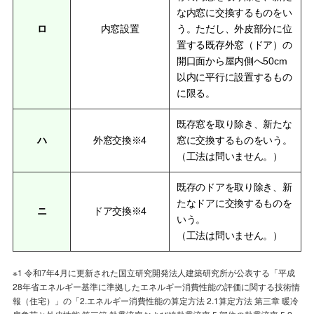
な内窓に交換するものをい
ロ
内窓設置
う。ただし、外皮部分に位
置する既存外窓（ドア）の
開口面から屋内側へ50cm
以内に平行に設置するもの
に限る。
既存窓を取り除き、新たな
ハ
外窓交換※4
窓に交換するものをいう。
（工法は問いません。）
既存のドアを取り除き、新
たなドアに交換するものを
ニ
ドア交換※4
いう。
（工法は問いません。）
※1 令和7年4月に更新された国立研究開発法人建築研究所が公表する「平成
28年省エネルギー基準に準拠したエネルギー消費性能の評価に関する技術情
報（住宅）」の「2.エネルギー消費性能の算定方法 2.1算定方法 第三章 暖冷