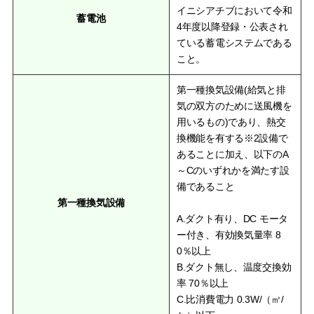
イニシアチブにおいて令和
蓄電池
4年度以降登録・公表され
ている蓄電システムである
こと。
第一種換気設備(給気と排
気の双方のために送風機を
用いるもの)であり、熱交
換機能を有する※2設備で
あることに加え、以下のA
～Cのいずれかを満たす設
備であること
第一種換気設備
A.ダクト有り、DC モータ
ー付き、有効換気量率 8
0％以上
B.ダクト無し、温度交換効
率 70％以上
C.比消費電力 0.3W/（㎥/