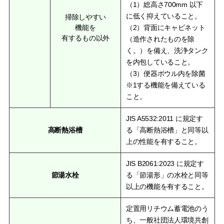
（1）総高さ700mm 以下
に低く抑えていること。
掃除しやすい
機能を
（2）背面にキャビネット
有するもの以外
（造作されたものを除
く。）を備え、洗浄タンク
を内包していること。
（3）便器ボウル内を除菌
※1する機能を備えている
こと。
JIS A5532:2011 に規定す
高断熱浴槽
る「高断熱浴槽」と同等以
上の性能を有すること。
JIS B2061:2023 に規定す
節湯水栓
る「節湯形」の水栓と同等
以上の機能を有すること。
定置用リチウム蓄電池のう
ち、一般社団法人環境共創