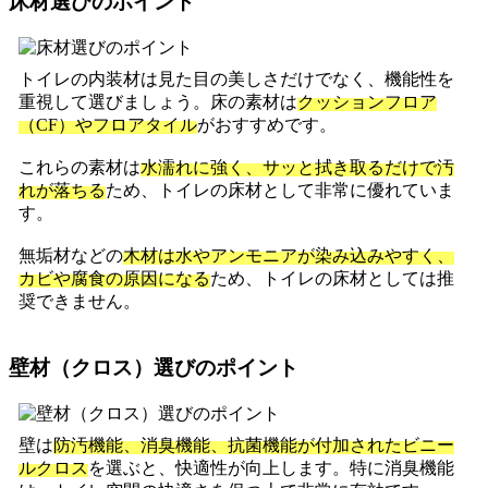
床材選びのポイント
トイレの内装材は見た目の美しさだけでなく、機能性を
重視して選びましょう。床の素材は
クッションフロア
（CF）やフロアタイル
がおすすめです。
これらの素材は
水濡れに強く、サッと拭き取るだけで汚
れが落ちる
ため、トイレの床材として非常に優れていま
す。
無垢材などの
木材は水やアンモニアが染み込みやすく、
カビや腐食の原因になる
ため、トイレの床材としては推
奨できません。
壁材（クロス）選びのポイント
壁は
防汚機能、消臭機能、抗菌機能が付加されたビニー
ルクロス
を選ぶと、快適性が向上します。特に消臭機能