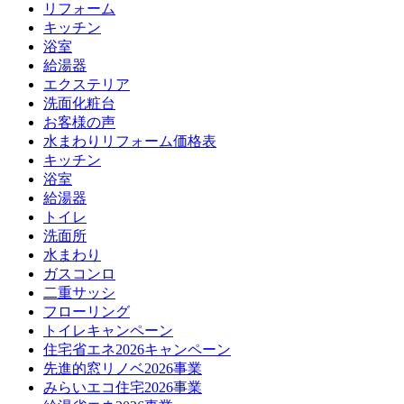
リフォーム
キッチン
浴室
給湯器
エクステリア
洗面化粧台
お客様の声
水まわりリフォーム価格表
キッチン
浴室
給湯器
トイレ
洗面所
水まわり
ガスコンロ
二重サッシ
フローリング
トイレキャンペーン
住宅省エネ2026キャンペーン
先進的窓リノベ2026事業
みらいエコ住宅2026事業