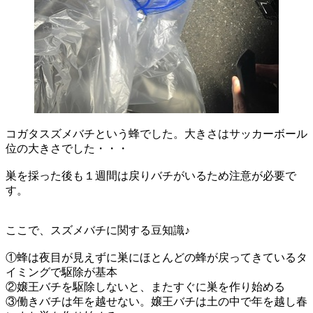
コガタスズメバチという蜂でした。大きさはサッカーボール
位の大きさでした・・・
巣を採った後も１週間は戻りバチがいるため注意が必要で
す。
ここで、スズメバチに関する豆知識♪
①蜂は夜目が見えずに巣にほとんどの蜂が戻ってきているタ
イミングで駆除が基本
②嬢王バチを駆除しないと、またすぐに巣を作り始める
③働きバチは年を越せない。嬢王バチは土の中で年を越し春