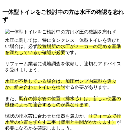
一体型トイレをご検討中の方は水圧の確認を忘れ
ず
水圧に関しては、特にタンクレス一体型トイレを選びた
い場合は、必ず
設置場所の水圧がメーカーの定める基準
を満たしているか確認が必要
です。
リフォーム業者に現地調査を依頼し、適切なアドバイス
を受けましょう。
水圧が不足している場合は、加圧ポンプ内蔵型を選ぶ
か、組み合わせトイレを検討
する必要があります。
また、
既存の排水管の位置（排水芯）は、新しい便器の
機種によって適合するものが異なります
。
現状の排水芯に合わせた便器を選ぶか、
リフォームで排
水管の位置をずらす工事（費用と手間がかかります）
が
必要になるかを確認しましょう。