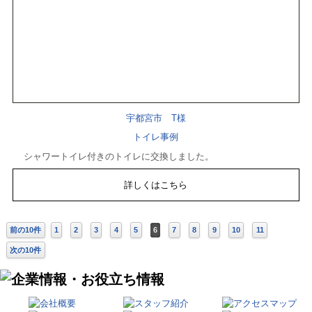
宇都宮市 T様
トイレ事例
シャワートイレ付きのトイレに交換しました。
詳しくはこちら
前の10件
1
2
3
4
5
6
7
8
9
10
11
次の10件