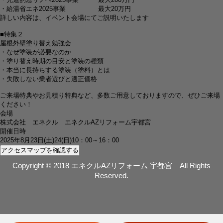
・給湯省エネ2025事業 最大20万円
詳しい内容は、イベント会場にてご説明いたします
■特集２
屋根外壁塗り替え勉強会
・なぜ塗装が必要なのか
・塗り替え時期の目安と塗装の種類
・本当に長持ちする塗装（塗料）とは
・失敗しない業者選びと適正価格
ご来場特典やお見積り特典など、多数ご用意しておりますので、ぜひご来場
ください！
会場
株式会社 エネクル エネクルAZリフォーム宇都宮
開催日時
2025年8月23日(土)24(日)10：00～16：00
アクセスマップを確認する
Copyright © 2018 エネクルAZリフォーム 宇都宮 All Rights
Reserved.