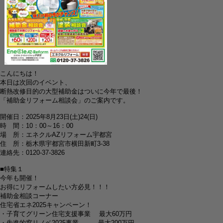
こんにちは！
本日は次回のイベント、
断熱改修目的の大型補助金はついに今年で最後！
「補助金リフォーム相談会」のご案内です。
開催日：2025年8月23日(土)24(日)
時 間：10：00～16：00
場 所：エネクルAZリフォーム宇都宮
住 所：栃木県宇都宮市横田新町3-38
連絡先：0120-37-3826
■特集１
今年も開催！
お得にリフォームしたい方必見！！！
補助金相談コーナー
住宅省エネ2025キャンペーン！
・子育てグリーン住宅支援事業 最大60万円
・先進的窓リノベ2025事業 最大200万円