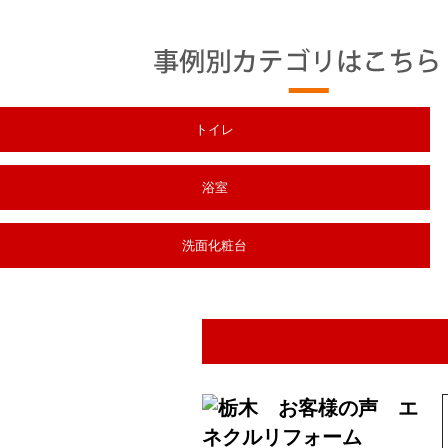
トイレ
浴室
洗面化粧台