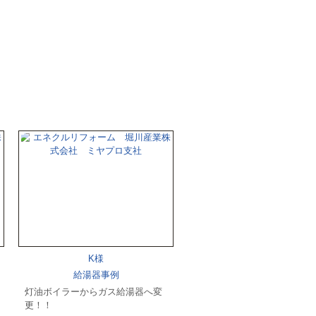
K様
給湯器事例
灯油ボイラーからガス給湯器へ変
更！！